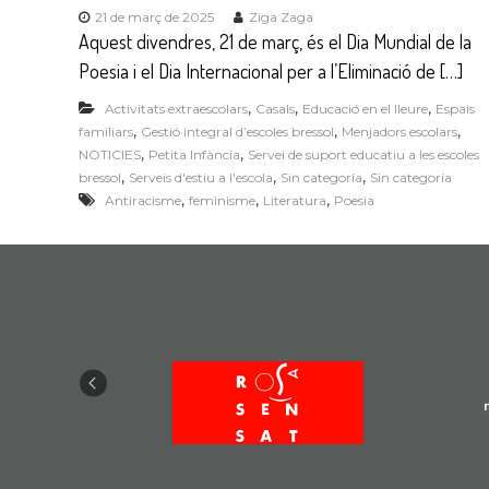
21 de març de 2025
Ziga Zaga
u
Aquest divendres, 21 de març, és el Dia Mundial de la
c
Poesia i el Dia Internacional per a l’Eliminació de […]
a
,
,
,
Activitats extraescolars
Casals
Educació en el lleure
Espais
t
,
,
,
familiars
Gestió integral d’escoles bressol
Menjadors escolars
i
,
,
NOTICIES
Petita Infància
Servei de suport educatiu a les escoles
u
,
,
,
bressol
Serveis d'estiu a l'escola
Sin categoría
Sin categoría
,
,
,
s
Antiracisme
feminisme
Literatura
Poesia
i
s
o
c
i
a
l
s