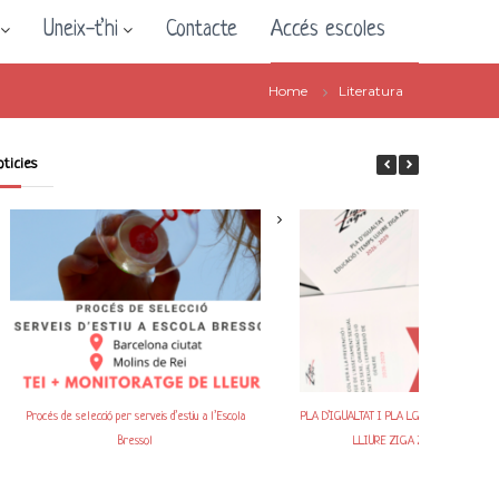
Uneix-t’hi
Contacte
Accés escoles
Home
Literatura
oticies
Procés de selecció per serveis d’estiu a l’Escola
PLA D’IGUALTAT I PLA LGTBIQ+ D’EDUCAC
Bressol
LLIURE ZIGA ZAGA 2026-2029