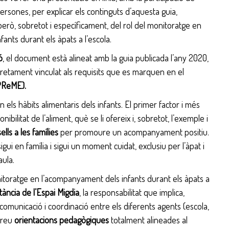
sones, per explicar els continguts d’aquesta guia,
però, sobretot i específicament, del rol del monitoratge en
ants durant els àpats a l’escola.
ó
, el document està alineat amb la guia publicada l’any 2020,
stretament vinculat als requisits que es marquen en el
PReME).
 els hàbits alimentaris dels infants. El primer factor i més
ponibilitat de l’aliment, què se li ofereix i, sobretot, l’exemple i
ells a les famílies
per promoure un acompanyament positiu.
igui en família i sigui un moment cuidat, exclusiu per l’àpat i
aula.
monitoratge en l’acompanyament dels infants durant els àpats a
ància de l’Espai Migdia
, la responsabilitat que implica,
e comunicació i coordinació entre els diferents agents (escola,
bareu
orientacions pedagògiques
totalment alineades al