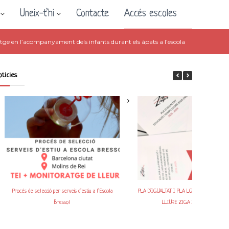
Uneix-t’hi
Contacte
Accés escoles
atge en l’acompanyament dels infants durant els àpats a l’escola
oticies
Procés de selecció per serveis d’estiu a l’Escola
PLA D’IGUALTAT I PLA LGTBIQ+ D’EDUCAC
Bressol
LLIURE ZIGA ZAGA 2026-2029