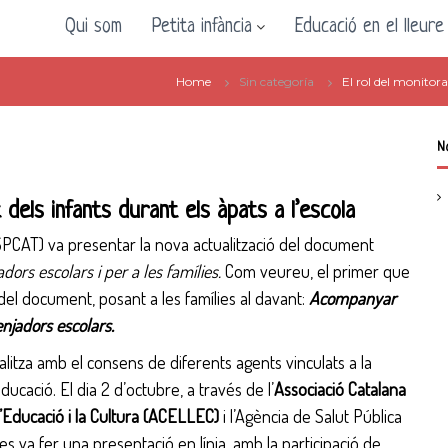
Qui som
Petita infància
Educació en el lleure
Home
Sin categoría
El rol del monitor
N
dels infants durant els àpats a l’escola
PCAT) va presentar la nova actualització del document
ors escolars i per a les famílies.
Com veureu, el primer que
ol del document, posant a les famílies al davant:
Acompanyar
menjadors escolars.
itza amb el consens de diferents agents vinculats a la
 educació. El dia 2 d’octubre, a través de l’
Associació Catalana
’Educació i la Cultura (ACELLEC)
i l’Agència de Salut Pública
s va fer una presentació en línia, amb la participació de