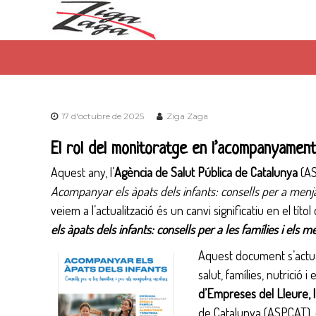
S
Z
G
k
i
e
i
g
s
p
a
t
t
Z
o
i
a
c
ó
g
o
17 d'octubre de 2025
Ziga Zaga
d
n
a
t
e
El rol del monitoratge en l’acompanyament 
e
s
n
Aquest any, l’
Agència de Salut Pública de Catalunya
(AS
e
t
Acompanyar els àpats dels infants: consells per a menjad
r
veiem a l’actualització és un canvi significatiu en el tít
v
els àpats dels infants: consells per a les famílies i els 
e
Aquest document s’actual
i
salut, famílies, nutrició i
s
d’Empreses del Lleure, l
e
de Catalunya (ASPCAT), e
d