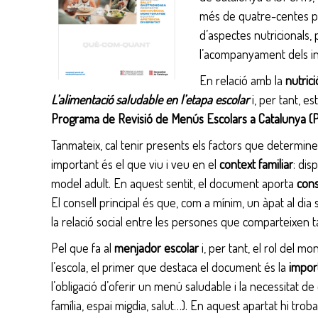
més de quatre-centes per
u
d’aspectes nutricionals, 
c
l’acompanyament dels inf
a
t
En relació amb la
nutrici
i
L’alimentació saludable en l’etapa escolar
i, per tant, e
u
Programa de Revisió de Menús Escolars a Catalunya (
s
Tanmateix, cal tenir presents els factors que determinen
i
important és el que viu i veu en el
context familiar
: dis
s
model adult. En aquest sentit, el document aporta
cons
o
El consell principal és que, com a mínim, un àpat al dia s
c
la relació social entre les persones que comparteixen t
i
a
Pel que fa al
menjador escolar
i, per tant, el rol del 
l
l’escola, el primer que destaca el document és la
import
s
l’obligació d’oferir un menú saludable i la necessitat d
família, espai migdia, salut…). En aquest apartat hi tro