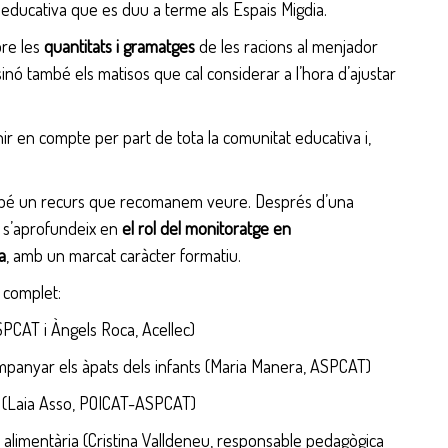
 educativa que es duu a terme als Espais Migdia.
bre les
quantitats i gramatges
de les racions al menjador
sinó també els matisos que cal considerar a l’hora d’ajustar
enir en compte per part de tota la comunitat educativa i,
també un recurs que recomanem veure. Després d’una
 s’aprofundeix en
el rol del monitoratge en
a
, amb un marcat caràcter formatiu.
o complet:
PCAT i Àngels Roca, Acellec)
panyar els àpats dels infants (Maria Manera, ASPCAT)
ó (Laia Asso, POICAT-ASPCAT)
 alimentària (Cristina Valldeneu, responsable pedagògica