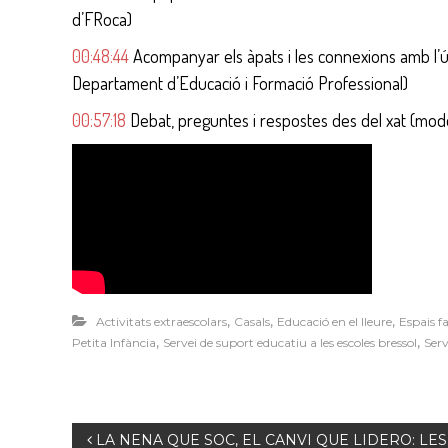
d’FRoca)
00:48:44
Acompanyar els àpats i les connexions amb l’ús 
Departament d’Educació i Formació Professional)
00:57:18
Debat, preguntes i respostes des del xat (mo
,
,
,
Activitats extraescolars
Casals
Educació en el lleure
Espais f
,
,
Petita Infància
Servei de suport educatiu a les escoles bressol
Serv
N
LA NENA QUE SOC, EL CANVI QUE LIDERO: LES