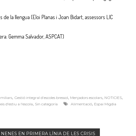
de la llengua (Eloi Planas i Joan Bidart, assessors LIC
dera: Gemma Salvador, ASPCAT)
,
,
,
,
amiliars
Gestió integral d’escoles bressol
Menjadors escolars
NOTICIES
,
,
eis d'estiu a l'escola
Sin categoría
Alimentació
Espai Migdia
 NENES EN PRIMERA LÍNIA DE LES CRISIS