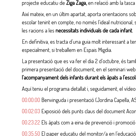
projecte educatiu de
Ziga Zaga,
en relació amb la tasca
Així mateix, en un últim apartat, aporta orientacions so
escolar tenint en compte, no només l’ideal nutricional, 
les racions a les
necessitats individuals de cada infant
.
En definitiva, es tracta d’una guia molt interessant a t
especialment, si treballem en Espais Migdia.
La presentació que es va fer el dia 2 d’octubre, és 
primera presentació del document, en el seminari web
l’acompanyament dels infants durant els àpats a l’escol
Aquí teniu el programa detallat i, seguidament, el víde
00:00:00
Benvinguda i presentació (Jordina Capella, AS
00:02:03
Exposició dels punts claus del document Acom
00:23:22
Els àpats com a eina de prevenció i promoci
00:35:50
El paper educatiu del monitor/a en l’educació