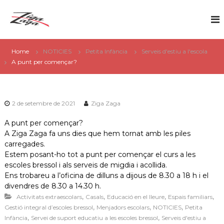
S
Z
k
G
i
i
e
p
g
s
t
a
Home
NOTICIES
Petita Infància
Serveis d'estiu a l'escola
t
o
A punt per començar?
Z
c
i
a
o
ó
g
n
d
a
t
2 de setembre de 2021
Ziga Zaga
e
e
n
A punt per començar?
s
t
A Ziga Zaga fa uns dies que hem tornat amb les piles
e
carregades.
r
Estem posant-ho tot a punt per començar el curs a les
v
escoles bressol i als serveis de migdia i acollida.
Ens trobareu a l’oficina de dilluns a dijous de 8.30 a 18 h i el
e
divendres de 8.30 a 14.30 h.
i
,
,
,
,
Activitats extraescolars
Casals
Educació en el lleure
Espais familiars
s
,
,
,
Gestió integral d’escoles bressol
Menjadors escolars
NOTICIES
Petita
,
,
e
Infància
Servei de suport educatiu a les escoles bressol
Serveis d'estiu a