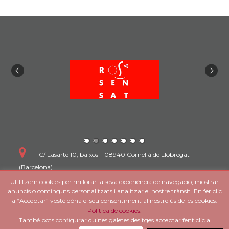
ó
d
'
e
n
t
r
C/ Lasarte 10, baixos – 08940 Cornellà de Llobregat
(Barcelona)
a
Utilitzem cookies per millorar la seva experiència de navegació, mostrar
934 744 950
anuncis o continguts personalitzats i analitzar el nostre trànsit. En fer clic
d
a “Acceptar” vostè dóna el seu consentiment al nostre ús de les cookies.
zigazaga@ziga-zaga.com
Política de cookies.
e
També pots configurar quines galetes desitges acceptar fent clic a