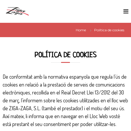
S
Z
k
G
i
i
e
p
g
s
t
a
Home
Política de cookies
t
o
Z
c
i
a
o
ó
g
n
POLÍTICA DE COOKIES
d
a
t
e
e
n
s
De conformitat amb la normativa espanyola que regula l’ús de
t
e
cookies en relació a la prestació de serveis de comunicacions
r
electròniques, recollida en el Reial Decret Llei 13/2012 del 30
v
de març, l’informem sobre les cookies utilitzades en el lloc web
e
de ZIGA-ZAGA, S.L. (també el prestador) i el motiu del seu ús.
i
Així mateix, li informa que en navegar en el Lloc Web vostè
s
està prestant el seu consentiment per poder utilitzar-les.
e