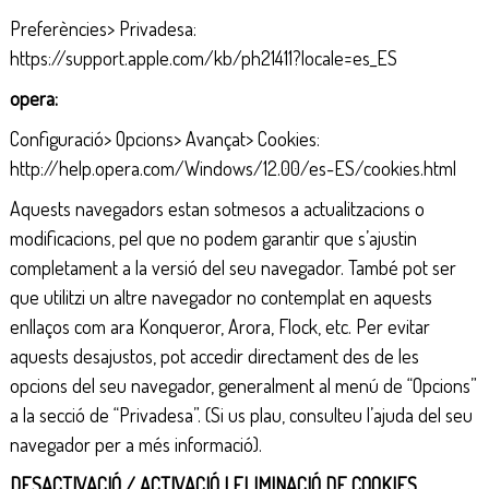
Preferències> Privadesa:
https://support.apple.com/kb/ph21411?locale=es_ES
opera:
Configuració> Opcions> Avançat> Cookies:
http://help.opera.com/Windows/12.00/es-ES/cookies.html
Aquests navegadors estan sotmesos a actualitzacions o
modificacions, pel que no podem garantir que s’ajustin
completament a la versió del seu navegador. També pot ser
que utilitzi un altre navegador no contemplat en aquests
enllaços com ara Konqueror, Arora, Flock, etc. Per evitar
aquests desajustos, pot accedir directament des de les
opcions del seu navegador, generalment al menú de “Opcions”
a la secció de “Privadesa”. (Si us plau, consulteu l’ajuda del seu
navegador per a més informació).
DESACTIVACIÓ / ACTIVACIÓ I ELIMINACIÓ DE COOKIES