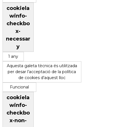
cookiela
winfo-
checkbo
x-
necessar
y
1 any
Aquesta galeta tècnica és utilitzada
per desar l’acceptació de la política
de cookies d’aquest lloc
Funcional
cookiela
winfo-
checkbo
x-non-