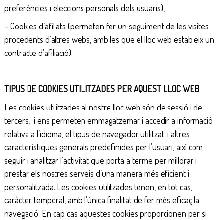
preferències i eleccions personals dels usuaris),
– Cookies d’afiliats (permeten fer un seguiment de les visites
procedents d’altres webs, amb les que el lloc web estableix un
contracte d’afiliació).
TIPUS DE COOKIES UTILITZADES PER AQUEST LLOC WEB
Les cookies utilitzades al nostre lloc web són de sessió i de
tercers, i ens permeten emmagatzemar i accedir a informació
relativa a l’idioma, el tipus de navegador utilitzat, i altres
característiques generals predefinides per l’usuari, així com
seguir i analitzar l’activitat que porta a terme per millorar i
prestar els nostres serveis d’una manera més eficient i
personalitzada. Les cookies utilitzades tenen, en tot cas,
caràcter temporal, amb l’única finalitat de fer més eficaç la
navegació. En cap cas aquestes cookies proporcionen per si