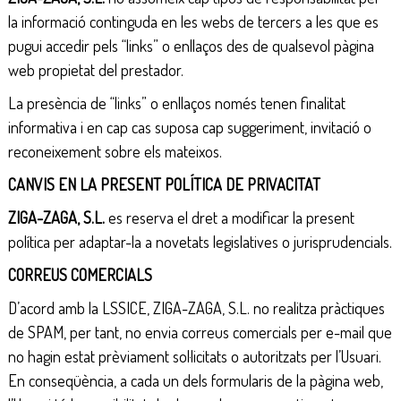
la informació continguda en les webs de tercers a les que es
pugui accedir pels “links” o enllaços des de qualsevol pàgina
web propietat del prestador.
La presència de “links” o enllaços només tenen finalitat
informativa i en cap cas suposa cap suggeriment, invitació o
reconeixement sobre els mateixos.
CANVIS EN LA PRESENT POLÍTICA DE PRIVACITAT
ZIGA-ZAGA, S.L.
es reserva el dret a modificar la present
política per adaptar-la a novetats legislatives o jurisprudencials.
CORREUS COMERCIALS
D’acord amb la LSSICE, ZIGA-ZAGA, S.L. no realitza pràctiques
de SPAM, per tant, no envia correus comercials per e-mail que
no hagin estat prèviament sol·licitats o autoritzats per l’Usuari.
En conseqüència, a cada un dels formularis de la pàgina web,