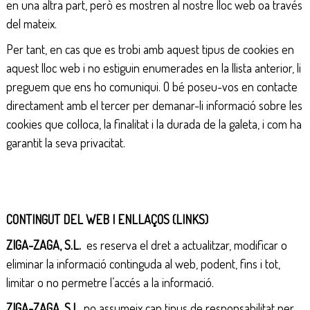
en una altra part, però es mostren al nostre lloc web oa través
del mateix.
Per tant, en cas que es trobi amb aquest tipus de cookies en
aquest lloc web i no estiguin enumerades en la llista anterior, li
preguem que ens ho comuniqui. O bé poseu-vos en contacte
directament amb el tercer per demanar-li informació sobre les
cookies que col·loca, la finalitat i la durada de la galeta, i com ha
garantit la seva privacitat.
CONTINGUT DEL WEB I ENLLAÇOS (LINKS)
ZIGA-ZAGA, S.L.
es reserva el dret a actualitzar, modificar o
eliminar la informació continguda al web, podent, fins i tot,
limitar o no permetre l’accés a la informació.
ZIGA-ZAGA, S.L.
no assumeix cap tipus de responsabilitat per