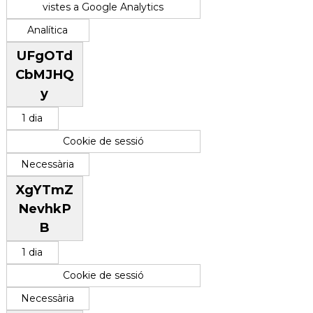
vistes a Google Analytics
Analítica
UFgOTd
CbMJHQ
y
1 dia
Cookie de sessió
Necessària
XgYTmZ
NevhkP
B
1 dia
Cookie de sessió
Necessària