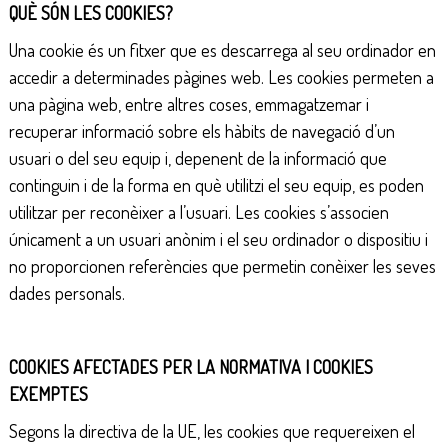
QUÈ SÓN LES COOKIES?
d
u
Una cookie és un fitxer que es descarrega al seu ordinador en
c
accedir a determinades pàgines web. Les cookies permeten a
a
una pàgina web, entre altres coses, emmagatzemar i
t
recuperar informació sobre els hàbits de navegació d’un
i
usuari o del seu equip i, depenent de la informació que
u
continguin i de la forma en què utilitzi el seu equip, es poden
s
utilitzar per reconèixer a l’usuari. Les cookies s’associen
i
únicament a un usuari anònim i el seu ordinador o dispositiu i
s
no proporcionen referències que permetin conèixer les seves
o
dades personals.
c
i
COOKIES AFECTADES PER LA NORMATIVA I COOKIES
a
EXEMPTES
l
s
Segons la directiva de la UE, les cookies que requereixen el