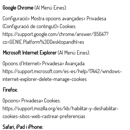
Google Chrome
(Al Menú Eines):
Configuració> Mostra opcions avançades> Privadesa
(Configuració de contingut)> Cookies:
https://support.google.com/chrome/answer/95647?
co=GENIE.Platform%3DDesktopandhl=es
Microsoft Internet Explorer
(Al Menú Eines):
Opcions d’Internet> Privadesa> Avançada:
https://support.microsoft.com/es-es/help/17442/windows-
internet-explorer-delete-manage-cookies
Firefox:
Opcions> Privadesa> Cookies:
https://support.mozilla.org/es/kb/habilitar-y-deshabilitar-
cookies-sitios-web-rastrear-preferencias
Safari, iPad i iPhone: