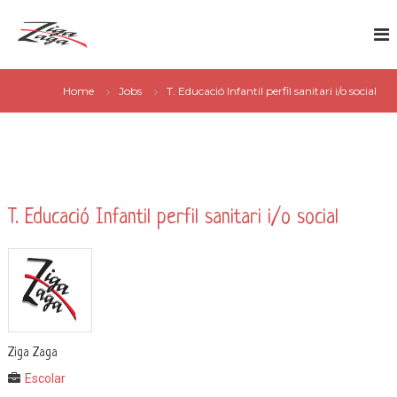
S
Z
k
G
i
i
e
p
g
s
t
a
Home
Jobs
T. Educació Infantil perfil sanitari i/o social
t
o
Z
c
i
a
o
ó
g
n
d
a
t
e
e
n
T. Educació Infantil perfil sanitari i/o social
s
t
e
r
v
e
i
Ziga Zaga
s
Escolar
e