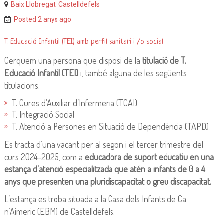
Baix Llobregat, Castelldefels
d
Posted 2 anys ago
u
c
T. Educació Infantil (TEI) amb perfil sanitari i /o social
a
Cerquem una persona que disposi de la
titulació de T.
t
Educació Infantil (TEI)
i, també alguna de les següents
i
titulacions:
u
s
T. Cures d’Auxiliar d’Infermeria (TCAI)
T. Integració Social
i
T. Atenció a Persones en Situació de Dependència (TAPD)
s
o
Es tracta d’una vacant per al segon i el tercer trimestre del
c
curs 2024-2025, com a
educadora de suport educatiu en una
estança d’atenció especialitzada que atén a infants de 0 a 4
i
anys que presenten una pluridiscapacitat o greu discapacitat.
a
l
L’estança es troba situada a la Casa dels Infants de Ca
s
n’Aimeric (EBM) de Castelldefels.