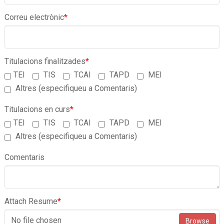
Correu electrònic
*
Titulacions finalitzades
*
TEI
TIS
TCAI
TAPD
MEI
Altres (especifiqueu a Comentaris)
Titulacions en curs
*
TEI
TIS
TCAI
TAPD
MEI
Altres (especifiqueu a Comentaris)
Comentaris
Attach Resume
*
No file chosen
Browse